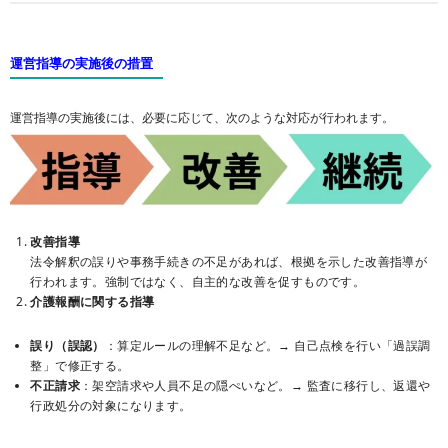
運営指導の実施後の措置
運営指導の実施後には、必要に応じて、次のような対応が行われます。
改善指導
法令解釈の誤りや事務手続きの不足があれば、根拠を示した改善指導が
行われます。強制ではなく、自主的な改善を促すものです。
介護報酬に関する指導
誤り（誤認）
：算定ルールの理解不足など。→ 自己点検を行い「過誤調
整」で修正する。
不正請求
：架空請求や人員不足の隠ぺいなど。→ 監査に移行し、返還や
行政処分の対象になります。