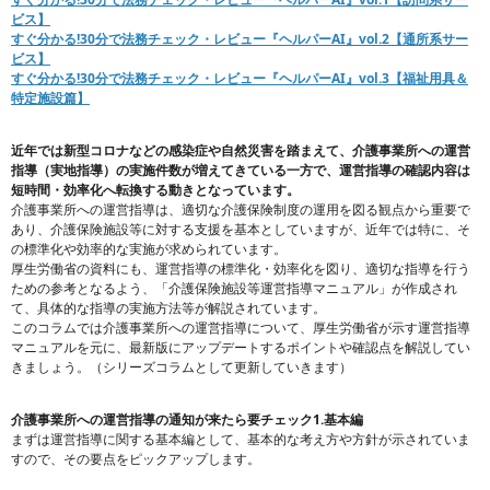
ビス】
すぐ分かる!30分で法務チェック・レビュー『ヘルパーAI』vol.2【通所系サー
ビス】
すぐ分かる!30分で法務チェック・レビュー『ヘルパーAI』vol.3【福祉用具＆
特定施設篇】
近年では新型コロナなどの感染症や自然災害を踏まえて、介護事業所への運営
指導（実地指導）の実施件数が増えてきている一方で、運営指導の確認内容は
短時間・効率化へ転換する動きとなっています。
介護事業所への運営指導は、適切な介護保険制度の運用を図る観点から重要で
あり、介護保険施設等に対する支援を基本としていますが、近年では特に、そ
の標準化や効率的な実施が求められています。
厚生労働省の資料にも、運営指導の標準化・効率化を図り、適切な指導を行う
ための参考となるよう、「介護保険施設等運営指導マニュアル」が作成され
て、具体的な指導の実施方法等が解説されています。
このコラムでは介護事業所への運営指導について、厚生労働省が示す運営指導
マニュアルを元に、最新版にアップデートするポイントや確認点を解説してい
きましょう。（シリーズコラムとして更新していきます）
介護事業所への運営指導の通知が来たら要チェック
1.
基本編
まずは運営指導に関する基本編として、基本的な考え方や方針が示されていま
すので、その要点をピックアップします。