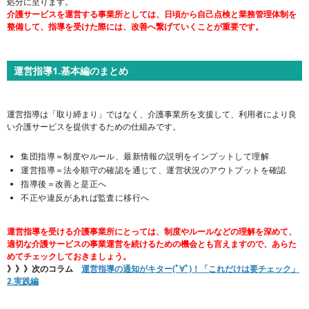
処分に至ります。
介護サービスを運営する事業所としては、日頃から自己点検と業務管理体制を
整備して、指導を受けた際には、改善へ繋げていくことが重要です。
運営指導1.基本編のまとめ
運営指導は「取り締まり」ではなく、介護事業所を支援して、利用者により良
い介護サービスを提供するための仕組みです。
集団指導＝制度やルール、最新情報の説明をインプットして理解
運営指導＝法令順守の確認を通じて、運営状況のアウトプットを確認
指導後＝改善と是正へ
不正や違反があれば監査に移行へ
運営指導を受ける介護事業所にとっては、制度やルールなどの理解を深めて、
適切な介護サービスの事業運営を続けるための機会とも言えますので、あらた
めてチェックしておきましょう。
》》》次のコラム
運営指導の通知がキター(ﾟ∀ﾟ)！「これだけは要チェック」
2.実践編