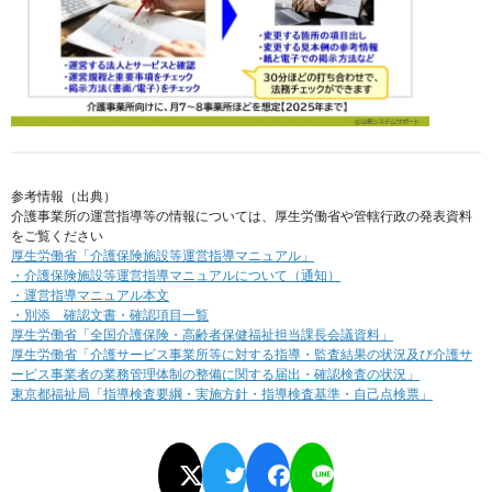
参考情報（出典）
介護事業所の運営指導等の情報については、厚生労働省や管轄行政の発表資料
をご覧ください
厚生労働省「介護保険施設等運営指導マニュアル」
・介護保険施設等運営指導マニュアルについて（通知）
・運営指導マニュアル本文
・別添 確認文書・確認項目一覧
厚生労働省「全国介護保険・高齢者保健福祉担当課長会議資料」
厚生労働省「介護サービス事業所等に対する指導・監査結果の状況及び介護サ
ービス事業者の業務管理体制の整備に関する届出・確認検査の状況」
東京都福祉局「指導検査要綱・実施方針・指導検査基準・自己点検票」