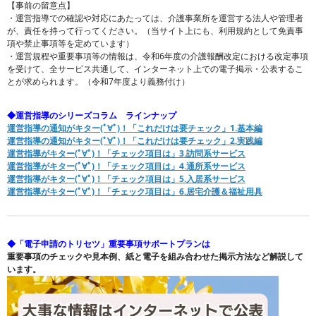
【事前の留意点】
・運営指導での確認や対応にあたっては、介護事業所を運営する法人や管理者
が、責任を持って行ってください。（当サイト上にも、利用規約として免責事
項や禁止事項等を定めています）
・運営規程や重要事項等の情報は、令和6年度の介護報酬改定における改定事項
を受けて、全サービス共通して、インターネット上での電子掲示・公表するこ
とが求められます。（令和7年度より義務付け）
◆運営指導のシリーズコラム ラインナップ
運営指導の通知がキター(ﾟ∀ﾟ)！「これだけは要チェック」1.基本編
運営指導の通知がキター(ﾟ∀ﾟ)！「これだけは要チェック」2.実践編
運営指導がキター(ﾟ∀ﾟ)！「チェック項目は」3.訪問系サービス
運営指導がキター(ﾟ∀ﾟ)！「チェック項目は」4.通所系サービス
運営指導がキター(ﾟ∀ﾟ)！「チェック項目は」5.入居系サービス
運営指導がキター(ﾟ∀ﾟ)！「チェック項目は」6.居宅介護＆福祉用具
◆「電子申請のトリセツ」重要事項サポートプランは
重要事項のチェックや見本例、紙と電子を組み合わせた掲示方法など解説して
います。