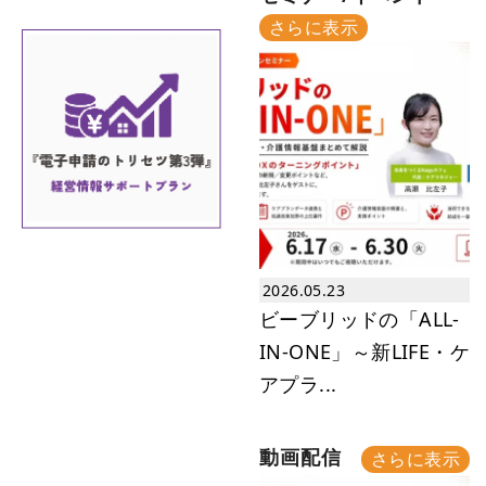
さらに表示
2026.04.18
セミナーレポート｜リハビリのゴー
ルを再考する。社会との接点を...
2026.04.11
1-46.【東京都の介護事業所向け】処
遇改善加算の申請は4月...
2026.03.28
1-45.【2026年最新】介護職員等処
遇改善加算の改定ポイ...
2026.03.28
セミナーレポート｜口腔と認知症と
2026.05.23
の関係～食べること、食べられ...
ビーブリッドの「ALL-
IN-ONE」～新LIFE・ケ
2026.03.15
2-28.【介護事業所は必見】生産性向
アプラ...
上推進体制加算の実績報...
2026.03.15
2-27.【介護事業所は必見】生産性向
動画配信
さらに表示
上推進体制加算の実績報...