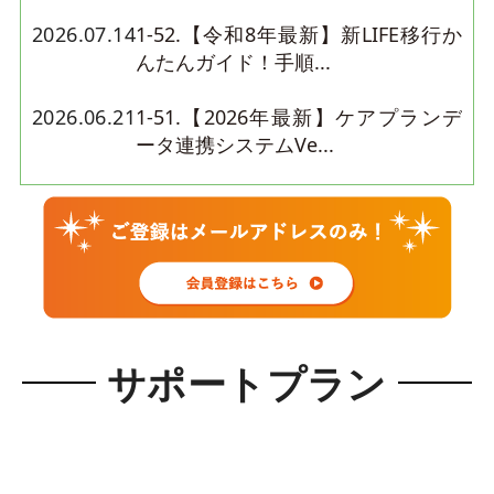
2026.07.14
1-52.【令和8年最新】新LIFE移行か
んたんガイド！手順...
2026.06.21
1-51.【2026年最新】ケアプランデ
ータ連携システムVe...
2026.06.14
3‑21．2026年義務化の介護カスハラ
対応（第3弾）｜運営...
2026.06.13
2-27.【2026年最新】介護情報基盤
とは？介護事業所が今...
2026.06.08
3‑20．2026年度から義務化「カスハ
サポートプラン
ラ対応」｜運営規定や...
2026.06.07
3‑19．2026年度から義務化「介護事
業所のカスタマーハラ...