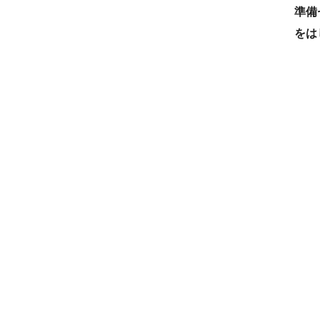
準備
をは