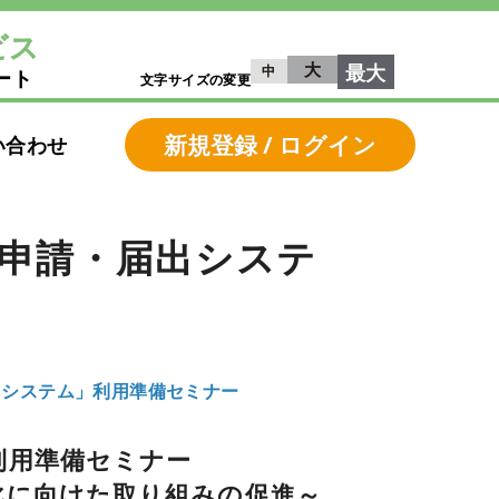
ビス
大
最大
中
ート
文字サイズの変更
新規登録 / ログイン
い合わせ
子申請・届出システ
届出システム」利用準備セミナー
利用準備セミナー
化に向けた取り組みの促進～