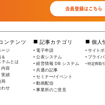
■
■
コンテンツ
記事カテゴリ
個人
ページ
• 電子申請
• サイト
請＆
• 公表システム
• プライ
ステムとは
• 経営情報 DB システム
• 特定商
ト内容
• 共通の記事
ト実績
• セミナー/イベント
務局
• 動画配信
合わせ
• 事業所のご意見