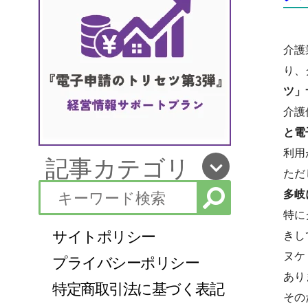
介護
り、
ツ」
介護
と電
利用
記事カテゴリ
ただ
多岐
特に
サイトポリシー
きし
ヌケ
プライバシーポリシー
あり
特定商取引法に基づく表記
その