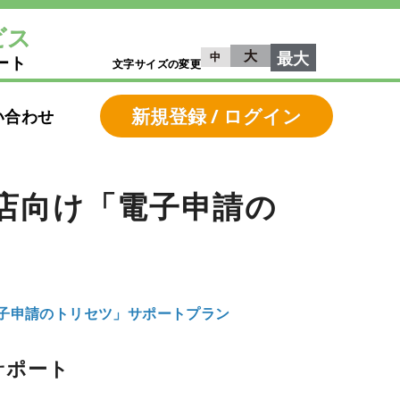
ビス
大
最大
中
ート
文字サイズの変更
新規登録 / ログイン
い合わせ
店向け「電子申請の
子申請のトリセツ」サポートプラン
サポート