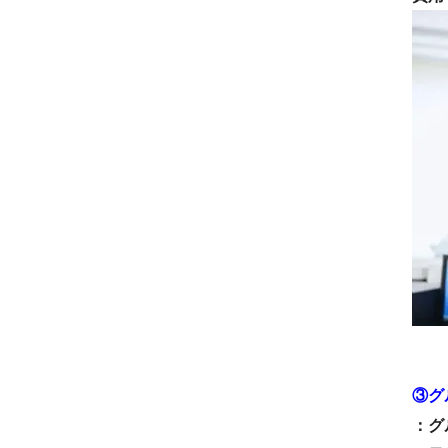
③グ
：グ