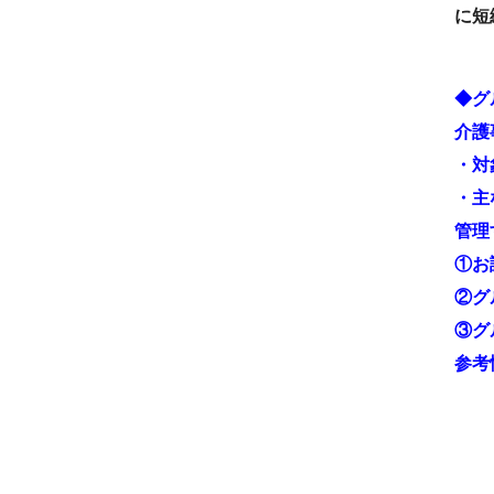
に短
◆グ
介護
・対
・主
管理
①お
②グ
③グ
参考