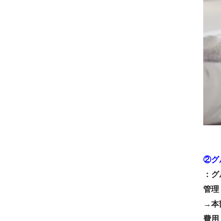
②グ
：グ
管理
→本
費用