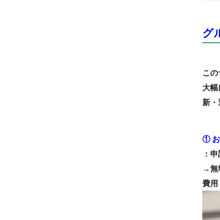
グ
この
大幅
新・
①
お
：申
→無
費用