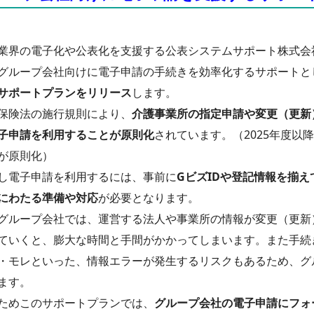
業界の電子化や公表化を支援する公表システムサポート株式会社
グループ会社向けに電子申請の手続きを効率化するサポートと
サポートプランをリリース
します。
保険法の施行規則により、
介護事業所の指定申請や変更（更新
子申請を利用することが原則化
されています。（2025年度以
が原則化）
し電子申請を利用するには、事前に
GビズIDや登記情報を揃
にわたる準備や対応
が必要となります。
グループ会社では、運営する法人や事業所の情報が変更（更新
ていくと、膨大な時間と手間がかかってしまいます。また手続
・モレといった、情報エラーが発生するリスクもあるため、グ
ます。
ためこのサポートプランでは、
グループ会社の電子申請にフォ