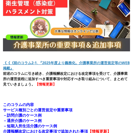
《《《前のコラム2-1. 『2025年度より義務化。介護事業所の運営規定等のWEB
掲載』
前述のコラムに引き続き、介護報酬改定における改定事項を受けて、介護事業
所の運営規程に追加すべき重要事項や対応すべき取り組みについて、まとめて
見ていきましょう。
【情報更新】
このコラムの内容
サービス種別ごとの運営規定や
重要事項
－訪問介護のケース例
－通所介護のケース例
－短期入所生活介護のケース例
介護報酬改定における改定事項で追加された事項
【情報更新】