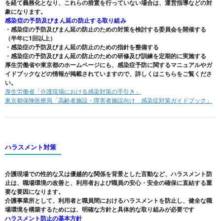
を経て義務化となり、これらの措置を行っていない場合は、運営指導などの対
象になります。
感染症の予防及びまん延の防止する取り組み
・感染症の予防及びまん延の防止のための対策を検討する委員会を開催する
（半年に1回以上）
・感染症の予防及びまん延の防止のための指針を整備する
・感染症の予防及びまん延の防止のための研修及び訓練を定期的に実施する
厚生労働省や東京都のホームページにも、感染症予防に関するマニュアルやガ
イドブックなどの情報が掲載されていますので、詳しくはこちらをご覧くださ
い。
厚生労働省「介護現場における感染対策の手引き」
東京都保険医療局「高齢者施設・障害者施設向け 感染症対策ガイドブック」
ハラスメント対策
介護現場での性的な又は優越的な関係を背景とした言動など、ハラスメント防
止は、職場環境の改善と、利用者および職員の安心・安全の確保に直結する重
要な要因になります。
介護事業所として、利用者と職員間におけるハラスメントを防止し、健全な職
場環境を構築するためには、明確な方針と具体的な取り組みが必要です
ハラスメント防止の基本方針