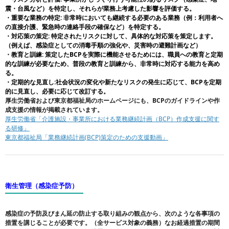
震・台風など）を特定し、それらが業務上考慮した影響を評価する。
・重要な業務の特定: 非常時においても継続する必要のある業務（例：利用者へ
の直接介護、緊急時の連絡手段の確保など）を特定する。
・対応策の策定: 特定されたリスクに対して、具体的な対応策を策定します。
（例えば、感染症としての消毒手順の強化や、災害時の避難計画など）
・教育と訓練: 策定したBCPを実際に機能させるためには、職員への教育と定期
的な訓練が必要なため、普段の教育と訓練から、非常時に対応する能力を高め
る。
・
定期的な見直し:社会状況の変化や新たなリスクの発生に応じて、BCPを定期
的に見直し、必要に応じて改訂する。
厚生労働省および東京都福祉局のホームページにも、BCPのガイドラインや作
成支援の情報が掲載されています。
厚生労働省「介護施設・事業所における業務継続計画（BCP）作成支援に関す
る研修」
東京都福祉局「業務継続計画(BCP)策定のための支援動画」
衛生管理（感染症予防）
感染症の予防及びまん延の防止する取り組みの観点から、次のような各事項の
措置を講じることが必要です。（全サービス対象の義務）
なお経過措置の期間