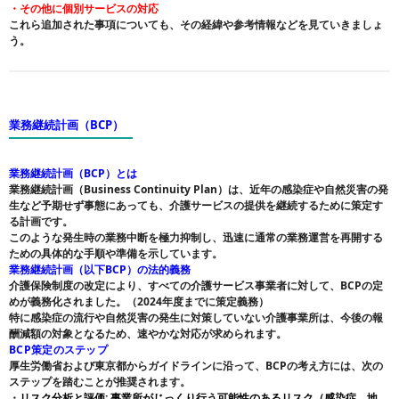
・その他に個別サービスの対応
これら追加された事項についても、その経緯や参考情報などを見ていきましょ
う。
業務継続計画（BCP）
業務継続計画（BCP）とは
業務継続計画（Business Continuity Plan）は、近年の感染症や自然災害の発
生など予期せず事態にあっても、介護サービスの提供を継続するために策定す
る計画です。
このような発生時の業務中断を極力抑制し、迅速に通常の業務運営を再開する
ための具体的な手順や準備を示しています。
業務継続計画（以下BCP）の法的義務
介護保険制度の改定により、すべての介護サービス事業者に対して、BCPの定
めが義務化されました。（2024年度までに策定義務）
特に感染症の流行や自然災害の発生に対策していない介護事業​​所は、今後の報
酬減額の対象となるため、速やかな対応が求められます。
BCP策定のステップ
厚生労働省および東京都からガイドラインに沿って、BCPの考え方には、次の
ステップを踏むことが推奨されます。
・
リスク分析と評価: 事業所がじっくり行う可能性のあるリスク（感染症、地