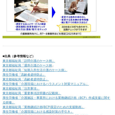
■出典（参考情報など）
東京都福祉局「訪問介護のケース例」
東京都福祉局「通所介護のケース例
」
東京都福祉局「短期入所生活介護のケース例」
厚生労働省「高齢者虐待防止」
東京都福祉局「高齢者虐待防止」
厚生労働省「介護現場におけるハラスメント対策マニュアル」
東京都福祉局「注意事項」
東京都福祉局「重要事項説明書の記載例」
厚生労働省「介護施設・事業所における業務継続計画（BCP）作成支援に関す
る研修」
東京都福祉局「業務継続計画(BCP)策定のための支援動画」
厚生労働省「介護現場における感染対策の手引き」