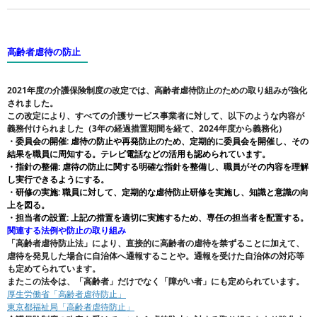
高齢者虐待の防止
2021年度の介護保険制度の改定では、高齢者虐待防止のための取り組みが強化
されました。
この改定により、すべての介護サービス事業者に対して、以下のような内容が
義務付けられました（3年の経過措置期間を経て、2024年度から義務化）
・委員会の開催: 虐待の防止や再発防止のため、定期的に委員会を開催し、その
結果を職員に周知する。テレビ電話などの活用も認められています。
・指針の整備: 虐待の防止に関する明確な指針を整備し、職員がその内容を理解
し実行できるようにする。
・研修の実施: 職員に対して、定期的な虐待防止研修を実施し、知識と意識の向
上を図る。
・担当者の設置: 上記の措置を適切に実施するため、専任の担当者を配置する。
関連する法例や防止の取り組み
「高齢者虐待防止法」により、直接的に高齢者の虐待を禁ずることに加えて、
虐待を発見した場合に自治体へ通報することや。通報を受けた自治体の対応等
も定めてられています。
またこの法令は、「高齢者」だけでなく「障がい者」にも定められています。
厚生労働省「高齢者虐待防止」
東京都福祉局「高齢者虐待防止」