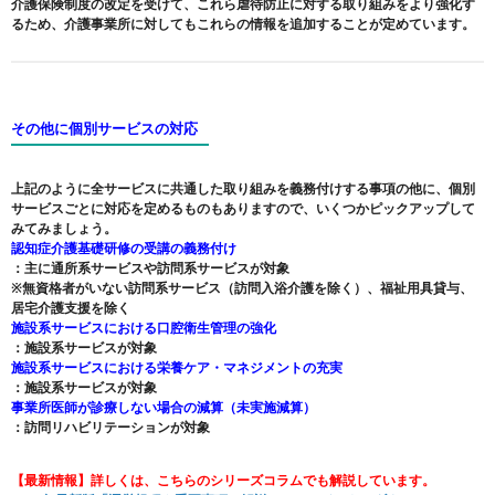
介護保険制度の改定を受けて、これら虐待防止に対する取り組みをより強化す
るため、介護事業所に対してもこれらの情報を追加することが定めています。
その他に個別サービスの対応
上記のように全サービスに共通した取り組みを義務付けする事項の他に、個別
サービスごとに対応を定めるものもありますので、いくつかピックアップして
みてみましょう。
認知症介護基礎研修の受講の義務付け
：主に通所系サービスや訪問系サービスが対象
※無資格者がいない訪問系サービス（訪問入浴介護を除く）、福祉用具貸与、
居宅介護支援を除く
施設系サービスにおける口腔衛生管理の強化
：施設系サービスが対象
施設系サービスにおける栄養ケア・マネジメントの充実
：施設系サービスが対象
事業所医師が診療しない場合の減算（未実施減算）
：訪問リハビリテーションが対象
【最新情報】詳しくは、こちらのシリーズコラムでも解説しています。