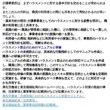
介護事業所は、まずハラスメントに対する基本方針を定めることが求められま
す。
またこれらの方針は、職員や利用者との間にも共有されて周知されるのが良い
でしょう。
・基本方針の明示: 介護事業者としてのハラスメントに対する姿勢を明示し、職
員や利用者に広く共有する。
・
意識の統一: 職員が管理者に相談した際に、どの管理者に相談しても一貫した
対応ができるよう、事業者全体での意識の統一を図る。
・
利用者への周知: 契約時などに利用者やその家族に対して、事業所のハラスメ
ント対策方針を説明し、理解を求める。
ハラスメント防止のためのマニュアルと研修
ハラスメントの未然防止には、具体的な行動指針としてのマニュアル作成と、
職員への研修が不可欠です。
・マニュアルの作成と共有: ハラスメント防止のための対応マニュアルを作成
し、職員に対して周知徹底を行う。このマニュアルには、ハラスメント発生時
の対処方法や、管理者の役割を明確に記載する。
・
定期的な研修の実施: 職員の意識向上とスキル習得を目的とした研修を定期的
に実施する。研修では、具体的なケース事例を交えて、どのように対応すべき
かを共有する。
厚生労働省と東京都福祉局のホームページにも、ハラスメント対策の取組や事
例、注意事項と重要事項の記載例がなどが記載されています。
厚生労働省「介護現場におけるハラスメント対策マニュアル」
東京都福祉局「注意事項」
東京都福祉局「重要事項説明書の記載例」