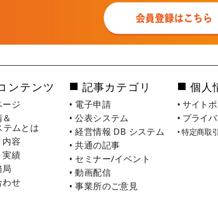
■
■
コンテンツ
記事カテゴリ
個人
ページ
• 電子申請
• サイト
請＆
• 公表システム
• プライ
ステムとは
• 経営情報 DB システム
• 特定商
ト内容
• 共通の記事
ト実績
• セミナー/イベント
務局
• 動画配信
合わせ
• 事業所のご意見