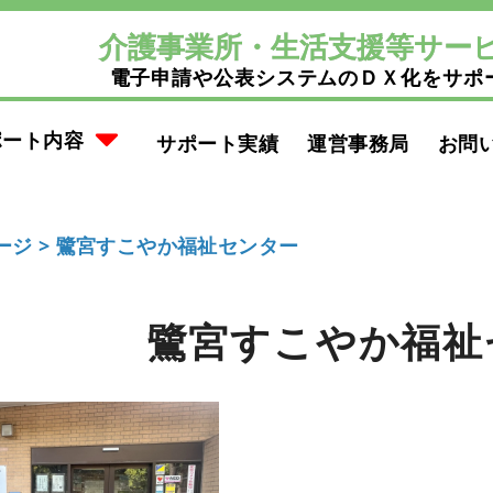
介護事業所・生活支援等サー
電子申請や公表システムのＤＸ化をサポ
ポート内容
サポート実績
運営事務局
お問
ージ >
鷺宮すこやか福祉センター
鷺宮すこやか福祉